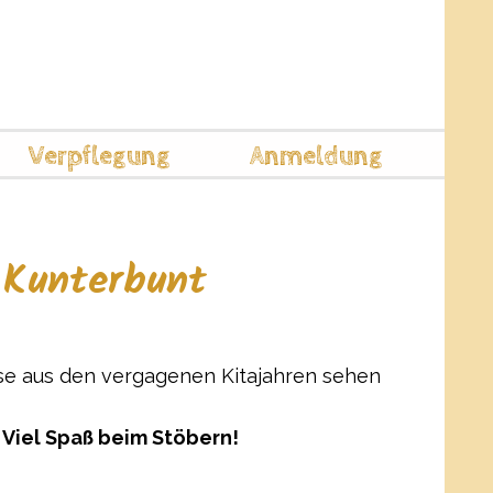
bot
 HIER <<
über
Verpflegung
Anmeldung
a Kunterbunt
sse aus den vergagenen Kitajahren sehen
 Viel Spaß beim Stöbern!