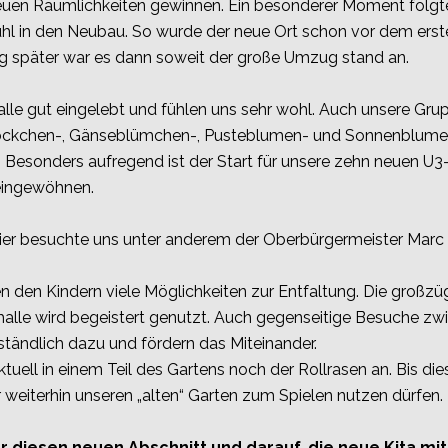
euen Räumlichkeiten gewinnen. Ein besonderer Moment folg
hl in den Neubau. So wurde der neue Ort schon vor dem ersten
Tag später war es dann soweit der große Umzug stand an.
s alle gut eingelebt und fühlen uns sehr wohl. Auch unsere 
ckchen-, Gänseblümchen-, Pusteblumen- und Sonnenblumen
Besonders aufregend ist der Start für unsere zehn neuen U3-Ki
ingewöhnen.
sfeier besuchte uns unter anderem der Oberbürgermeister Mar
 den Kindern viele Möglichkeiten zur Entfaltung. Die großz
nhalle wird begeistert genutzt. Auch gegenseitige Besuche 
tändlich dazu und fördern das Miteinander.
uell in einem Teil des Gartens noch der Rollrasen an. Bis di
ir weiterhin unseren „alten“ Garten zum Spielen nutzen dürfen.
r diesen neuen Abschnitt und darauf, die neue Kita mit