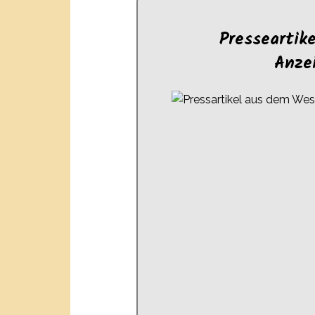
Presseartik
Anze